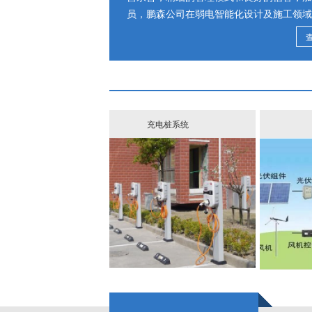
员，鹏森公司在弱电智能化设计及施工领域
时奠定了长足发展的基础。
公司管理层深知，任何时候，质量是生存之
踏实地做好每一项工程，诚恳认真的去对待
的系统集成经验，以贴心的服务为客户提供
和支持，从而立足于市场。
公司自成立以来凭着富于创新的设计理念、
充电桩系统
神、诚实守信的企业荣誉、互惠互利共同发
旨，注重把不断出现新技术和贴心的服务与
设计和精良项目，用良好的技术和体贴的服
公司承接省内外各类大中型弱电工程的勘察
化管理，从勘察设计、工程立项、技术交底
系统化的管理。工程项目涵盖企业、酒店、
【经营范围】
一、建筑智能化工程
l 计算机系统集成及综合布线系统工程
l 智能化小区楼宇对讲系统工程