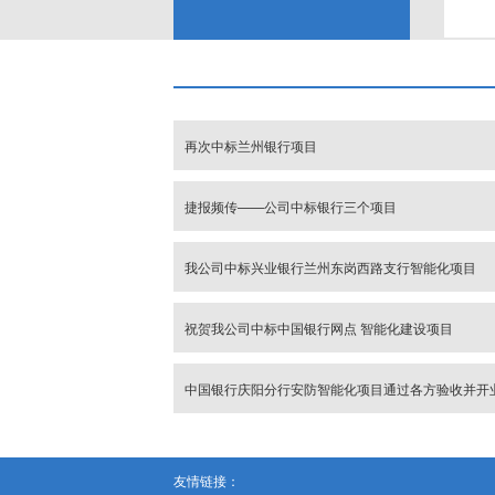
十二、其他机电五金设备的销售与安装
实验室设备、通讯产品、制冷设备、仪器仪
品、五金交电、电线电缆、建筑材料的批发
再次中标兰州银行项目
捷报频传——公司中标银行三个项目
我公司中标兴业银行兰州东岗西路支行智能化项目
祝贺我公司中标中国银行网点 智能化建设项目
中国银行庆阳分行安防智能化项目通过各方验收并开
友情链接：