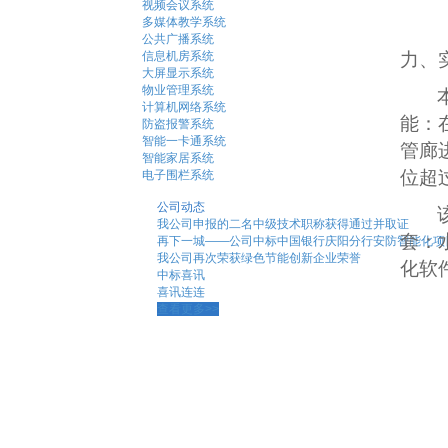
视频会议系统
多媒体教学系统
公共广播系统
信息机房系统
力、
大屏显示系统
物业管理系统
计算机网络系统
能：
防盗报警系统
智能一卡通系统
管廊
智能家居系统
位超
电子围栏系统
公司动态
我公司申报的二名中级技术职称获得通过并取证
套：
再下一城——公司中标中国银行庆阳分行安防智能化项
我公司再次荣获绿色节能创新企业荣誉
化软
中标喜讯
喜讯连连
查看更多>>