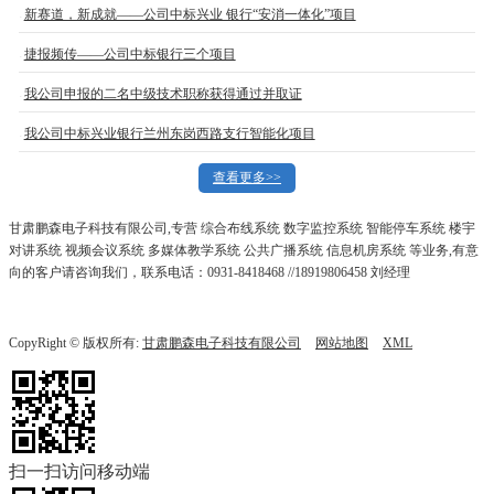
新赛道，新成就——公司中标兴业 银行“安消一体化”项目
捷报频传——公司中标银行三个项目
我公司申报的二名中级技术职称获得通过并取证
我公司中标兴业银行兰州东岗西路支行智能化项目
查看更多>>
甘肃鹏森电子科技有限公司,专营 综合布线系统 数字监控系统 智能停车系统 楼宇
对讲系统 视频会议系统 多媒体教学系统 公共广播系统 信息机房系统 等业务,有意
向的客户请咨询我们，联系电话：0931-8418468 //18919806458 刘经理
CopyRight © 版权所有:
甘肃鹏森电子科技有限公司
网站地图
XML
扫一扫访问移动端