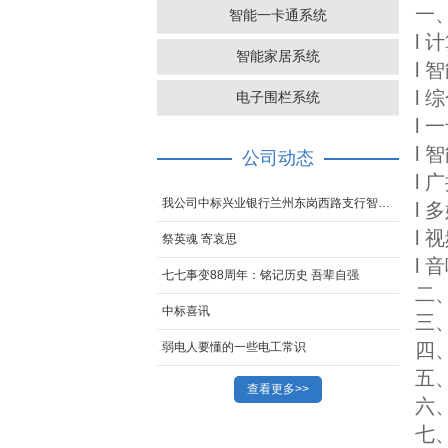
一
智能一卡通系统
l
智能家居系统
l
l
电子围栏系统
l 
l
公司动态
l 
我公司中标兴业银行兰州东岗西路支行智能化项目
l
l
祭英魂 寄哀思
l
七七事变88周年：铭记历史 吾辈自强
二
中标喜讯
三
四
弱电人要懂的一些电工常识
五
查看更多>>
六
七