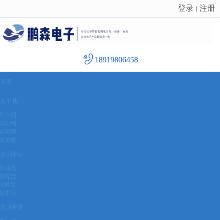
登录
注册
丨
很遗憾，因您的浏览器版本过低导致无法获得最佳浏览体验，推荐下载安装谷歌浏览器！
18919806458
首页
关于我们
司介绍
织架构
展历程
业文化
资讯中心
司动态
规规范
业风采
化生活
资质荣誉