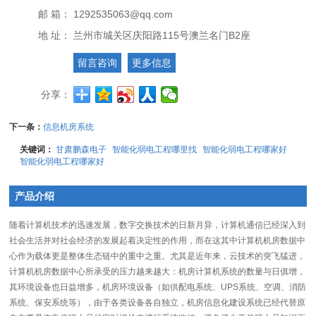
邮 箱：
1292535063@qq.com
地 址：
兰州市城关区庆阳路115号澳兰名门B2座
留言咨询
更多信息
分享：
下一条：
信息机房系统
关键词：
甘肃鹏森电子
智能化弱电工程哪里找
智能化弱电工程哪家好
智能化弱电工程哪家好
产品介绍
随着计算机技术的迅速发展，数字交换技术的日新月异，计算机通信已经深入到
社会生活并对社会经济的发展起着决定性的作用，而在这其中计算机机房数据中
心作为载体更是整体生态链中的重中之重。尤其是近年来，云技术的突飞猛进，
计算机机房数据中心所承受的压力越来越大：机房计算机系统的数量与日俱增，
其环境设备也日益增多，机房环境设备（如供配电系统、UPS系统、空调、消防
系统、保安系统等），由于各类设备各自独立，机房信息化建设系统已经代替原