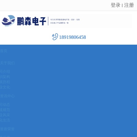
登录
注册
丨
很遗憾，因您的浏览器版本过低导致无法获得最佳浏览体验，推荐下载安装谷歌浏览器！
18919806458
首页
关于我们
司介绍
织架构
展历程
业文化
资讯中心
司动态
规规范
业风采
化生活
资质荣誉