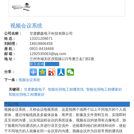
视频会议系统
公司名称：
甘肃鹏森电子科技有限公司
哈 总：
13321208671
刘经理：
18919806458
座 机：
0931-8418468
邮 箱：
1292535063@qq.com
地 址：
兰州市城关区庆阳路115号澳兰名门B2座
留言咨询
更多信息
分享：
下一条：
视频会议系统
关键词：
甘肃鹏森电子
智能化弱电工程哪里找
智能化弱电工程哪家好
智能化弱电工程哪家好
产品介绍
视频会议系统，又称会议电视系统，这是指两个或两个以上不同地方的个人或
群体，通过传输线路及多媒体设备，将声音、影像及文件资料互传，实现即时
且互动的沟通，以实现远程会议的系统设备。视频会议的使用有点像电话，除
了能看到与你通话的人并进行语言交流外，还能看到他们的表情和动作，使处
于不同地方的人就像在同一会议室内沟通。视频会议作为目前常用的通讯技